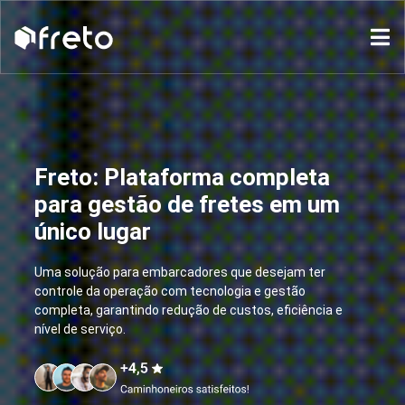
Freto: seu caminhão sempre
Freto: Plataforma completa
carregado
para gestão de fretes em um
Onde os melhores caminhoneiros(as) e as
único lugar
melhores cargas se encontram!
Uma solução para embarcadores que desejam ter
Facilitamos seu dia a dia na estrada com mais
controle da operação com tecnologia e gestão
oportunidades, cargas reais e confiáveis. Mais
completa, garantindo redução de custos, eficiência e
resultado no seu bolso, com fretes justos e sem
nível de serviço.
intermediários.
Seu negócio na palma da mão!