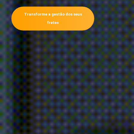
Aumente seu faturamento agora!
Transforme a gestão dos seus
fretes
Unimos o
Digital
ao
Raiz
O Freto é uma
LogTech
, que utiliza inteligência de dados
para conectar cargas e motoristas, garantindo eficiência
e transparência no transporte rodoviário. Somos um time
composto por
pessoas
com forte know-how em
tecnologia
e logística.