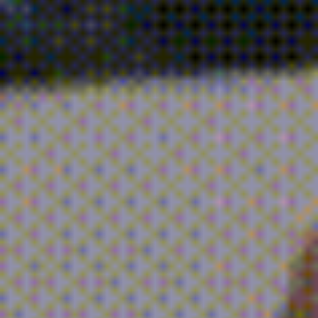
+4,5
Caminhoneiros satisfeitos
+11,5K
Avaliações
Conheça nossa solução!