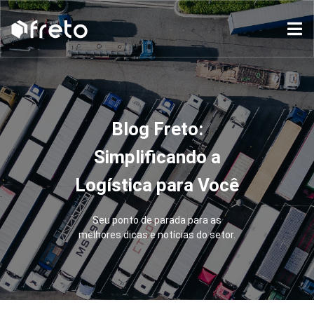
Blog Freto:
Simplificando a
Logística para Você
Seu ponto de parada para as
melhores dicas e notícias do setor.