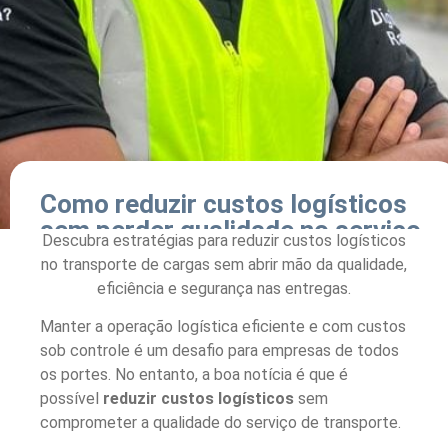
Como reduzir custos logísticos
sem perder qualidade no serviço
Descubra estratégias para reduzir custos logísticos
de transporte
no transporte de cargas sem abrir mão da qualidade,
eficiência e segurança nas entregas.
Início
>
Blog
>
Como reduzir custos logísticos sem
perder qualidade no serviço de transporte
Manter a operação logística eficiente e com custos
sob controle é um desafio para empresas de todos
os portes. No entanto, a boa notícia é que é
possível
reduzir custos logísticos
sem
comprometer a qualidade do serviço de transporte.