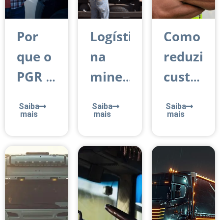
Por
Logística
Como
que o
na
reduzir
PGR é
mineração:
custos
indispensável
principais
logístico
Saiba
Saiba
Saiba
para
dores
sem
mais
mais
mais
a
e
perder
segurança
como
qualidad
no
a
no
transporte
tecnologia
serviço
de
ajuda
de