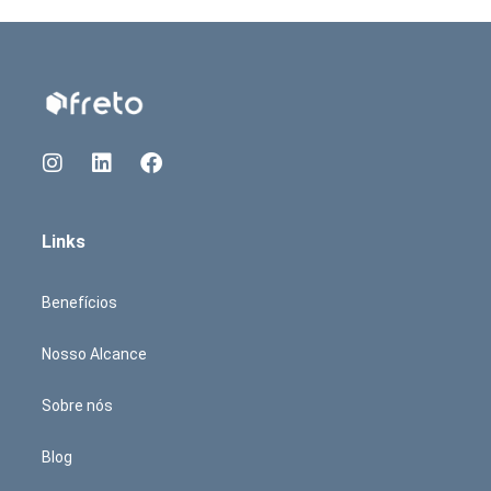
e o
cargas?
aument
transporte
a
seguro?
eficiênci
do
setor
Links
Benefícios
Nosso Alcance
Sobre nós
Blog