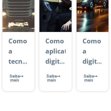
cargas?
a
transpor
superá-
las
Como
Como
Como
a
aplicativos
a
tecnologia
digitais
digitaliz
contribui
ajudam
no
Saiba
Saiba
Saiba
para
caminhoneiros
transpor
mais
mais
mais
a
a
rodoviár
logística
conseguir
tem